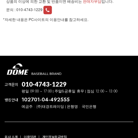
상품의 이상에 의한 교환 및 반품이면 배송비는
판매자부담
입니다.
문의 :
010-4743-1229
*자세한 내용은 PC사이트의 이용안내를 참고하세요.
010-4743-1229
고객문의
평일 09:00 ~ 17:00
주말&공휴일 휴무
점심 12:00 ~ 13:00
102701-04-492555
뱅킹안내
예금주 : (주)태경트레이딩
은행명 : 국민은행
회사 소개
이용약관
개인정보취급방침