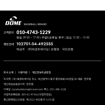
010-4743-1229
고객문의
평일 09:00 ~ 17:00
주말&공휴일 휴무
점심 12:00 ~ 13:00
102701-04-492555
뱅킹안내
예금주 : (주)태경트레이딩
은행명 : 국민은행
회사 소개
이용약관
개인정보취급방침
회사명 : (주) 태경트레이딩
주소 : 부산광역시 동구 중앙대로349번길 38
대표 : 한주형
개인정보보호관리자 : 한주형
이메일 : baseballdome@naver.com
팩스 : 051-468-1228
사업자등록번호 : 605-81-47416
[사업자정보]
통신판매업신고번호 : 제 2023-부산동구-1176 호